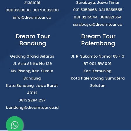
Surabaya, Jawa Timur
21381091
031 5359666, 031 5359555
08119333000, 08170033300
08113215544, 0818321554
info@dreamtour.co
surabaya@dreamtour.co
Dream Tour
Dream Tour
Bandung
Palembang
Gedung Graha Selaras
Jl. R. Sukamto Nomor 65 F.G
Jl. Asia Afrika No.129
RT 001, RW 001
Kb. Pisang, Kec. Sumur
Kec. Kemuning
Bandung
Kota Palembang, Sumatera
Kota Bandung, Jawa Barat
Selatan
40112
0813 2284 237
bandung@dreamtour.co.id