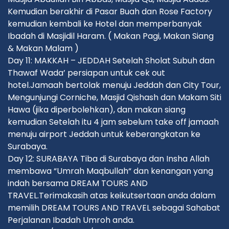
Kemudian berakhir di Pasar Buah dan Rose Factory
kemudian kembali ke Hotel dan memperbanyak
Ibadah di Masjidil Haram. ( Makan Pagi, Makan Siang
& Makan Malam )
Day 11: MAKKAH – JEDDAH Setelah Sholat Subuh dan
Thawaf Wada’ persiapan untuk cek out
hotel.Jamaah bertolak menuju Jeddah dan City Tour,
Mengunjungi Corniche, Masjid Qishash dan Makam Siti
Hawa (jika diperbolehkan), dan makan siang
kemudian Setelah itu 4 jam sebelum take off jamaah
menuju airport Jeddah untuk keberangkatan ke
Surabaya.
Day 12: SURABAYA Tiba di Surabaya dan Insha Allah
membawa “Umrah Maqbullah“ dan kenangan yang
indah bersama DREAM TOURS AND
TRAVEL.Terimakasih atas keikutsertaan anda dalam
memilih DREAM TOURS AND TRAVEL sebagai Sahabat
Perjalanan Ibadah Umroh anda.