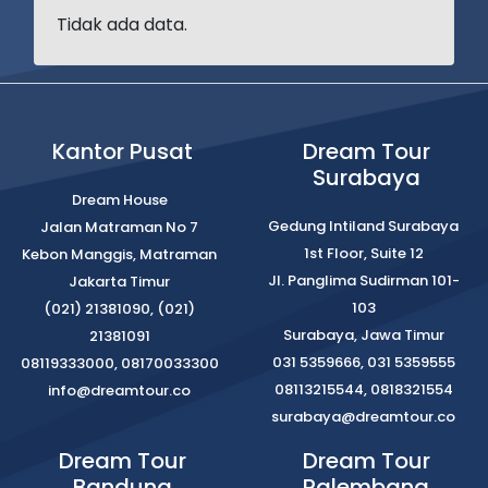
Tidak ada data.
Kantor Pusat
Dream Tour
Surabaya
Dream House
Gedung Intiland Surabaya
Jalan Matraman No 7
1st Floor, Suite 12
Kebon Manggis, Matraman
Jl. Panglima Sudirman 101-
Jakarta Timur
103
(021) 21381090, (021)
Surabaya, Jawa Timur
21381091
031 5359666, 031 5359555
08119333000, 08170033300
08113215544, 0818321554
info@dreamtour.co
surabaya@dreamtour.co
Dream Tour
Dream Tour
Bandung
Palembang