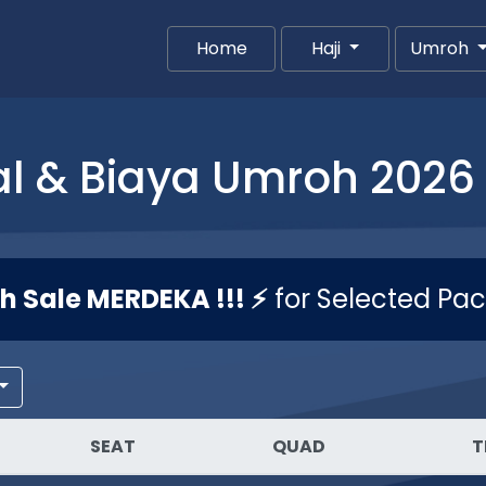
Home
(current)
Haji
Umroh
l & Biaya Umroh 2026 
sh Sale MERDEKA !!! ⚡
for Selected Pa
SEAT
QUAD
T