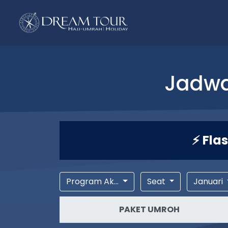
Jadwa
⚡ Fla
Program Ak...
Seat
Januari
PAKET UMROH