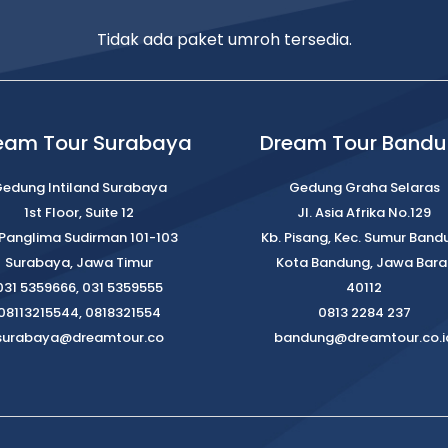
Tidak ada paket umroh tersedia.
eam Tour Surabaya
Dream Tour Band
edung Intiland Surabaya
Gedung Graha Selaras
1st Floor, Suite 12
Jl. Asia Afrika No.129
. Panglima Sudirman 101-103
Kb. Pisang, Kec. Sumur Band
Surabaya, Jawa Timur
Kota Bandung, Jawa Bara
031 5359666, 031 5359555
40112
08113215544, 0818321554
0813 2284 237
surabaya@dreamtour.co
bandung@dreamtour.co.i