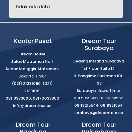
Tidak ada data.
Kantor Pusat
Dream Tour
Surabaya
Dream House
Gedung Intiland Surabaya
Jalan Matraman No 7
1st Floor, Suite 12
Kebon Manggis, Matraman
Jl. Panglima Sudirman 101-
Jakarta Timur
103
(021) 21381090, (021)
Surabaya, Jawa Timur
21381091
031 5359666, 031 5359555
08119333000, 08170033300
08113215544, 0818321554
info@dreamtour.co
surabaya@dreamtour.co
Dream Tour
Dream Tour
Bandung
Palembang