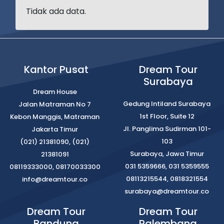
Tidak ada data.
Kantor Pusat
Dream Tour
Surabaya
Dream House
Gedung Intiland Surabaya
Jalan Matraman No 7
1st Floor, Suite 12
Kebon Manggis, Matraman
Jl. Panglima Sudirman 101-
Jakarta Timur
103
(021) 21381090, (021)
Surabaya, Jawa Timur
21381091
031 5359666, 031 5359555
08119333000, 08170033300
08113215544, 0818321554
info@dreamtour.co
surabaya@dreamtour.co
Dream Tour
Dream Tour
Bandung
Palembang