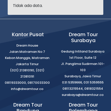
Tidak ada data.
Kantor Pusat
Dream Tour
Surabaya
Dream House
Gedung Intiland Surabaya
Jalan Matraman No 7
1st Floor, Suite 12
Kebon Manggis, Matraman
Jl. Panglima Sudirman 101-
Jakarta Timur
103
(021) 21381090, (021)
Surabaya, Jawa Timur
21381091
031 5359666, 031 5359555
08119333000, 08170033300
08113215544, 0818321554
info@dreamtour.co
surabaya@dreamtour.co
Dream Tour
Dream Tour
Bandung
Palembang