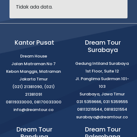
Tidak ada data.
Kantor Pusat
Dream Tour
Surabaya
Dream House
Gedung Intiland Surabaya
Jalan Matraman No 7
1st Floor, Suite 12
Kebon Manggis, Matraman
Jl. Panglima Sudirman 101-
Jakarta Timur
103
(021) 21381090, (021)
Surabaya, Jawa Timur
21381091
031 5359666, 031 5359555
08119333000, 08170033300
08113215544, 0818321554
info@dreamtour.co
surabaya@dreamtour.co
Dream Tour
Dream Tour
Bandung
Palembang