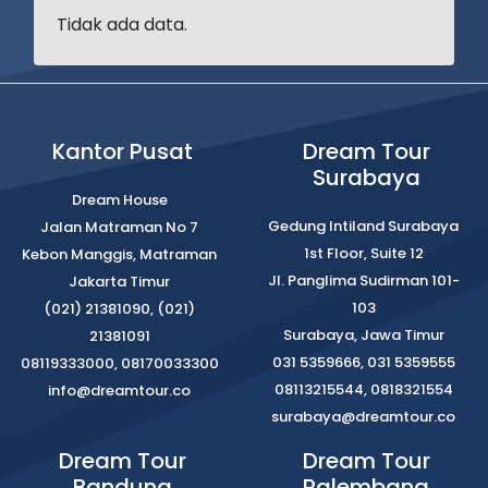
Tidak ada data.
Kantor Pusat
Dream Tour
Surabaya
Dream House
Gedung Intiland Surabaya
Jalan Matraman No 7
1st Floor, Suite 12
Kebon Manggis, Matraman
Jl. Panglima Sudirman 101-
Jakarta Timur
103
(021) 21381090, (021)
Surabaya, Jawa Timur
21381091
031 5359666, 031 5359555
08119333000, 08170033300
08113215544, 0818321554
info@dreamtour.co
surabaya@dreamtour.co
Dream Tour
Dream Tour
Bandung
Palembang