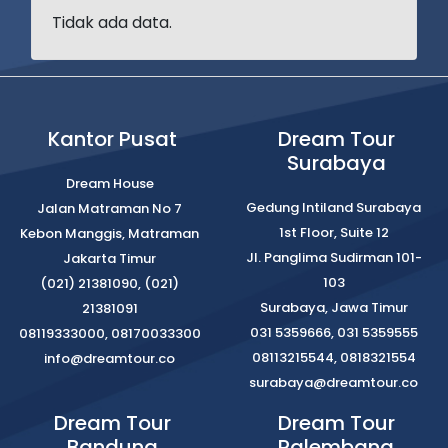
Tidak ada data.
Kantor Pusat
Dream Tour
Surabaya
Dream House
Gedung Intiland Surabaya
Jalan Matraman No 7
1st Floor, Suite 12
Kebon Manggis, Matraman
Jl. Panglima Sudirman 101-
Jakarta Timur
103
(021) 21381090, (021)
Surabaya, Jawa Timur
21381091
031 5359666, 031 5359555
08119333000, 08170033300
08113215544, 0818321554
info@dreamtour.co
surabaya@dreamtour.co
Dream Tour
Dream Tour
Bandung
Palembang