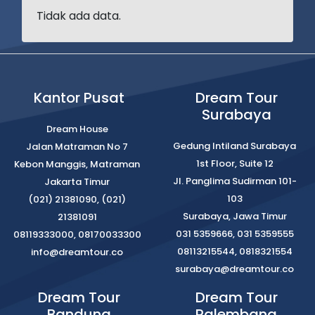
Tidak ada data.
Kantor Pusat
Dream Tour
Surabaya
Dream House
Gedung Intiland Surabaya
Jalan Matraman No 7
1st Floor, Suite 12
Kebon Manggis, Matraman
Jl. Panglima Sudirman 101-
Jakarta Timur
103
(021) 21381090, (021)
Surabaya, Jawa Timur
21381091
031 5359666, 031 5359555
08119333000, 08170033300
08113215544, 0818321554
info@dreamtour.co
surabaya@dreamtour.co
Dream Tour
Dream Tour
Bandung
Palembang