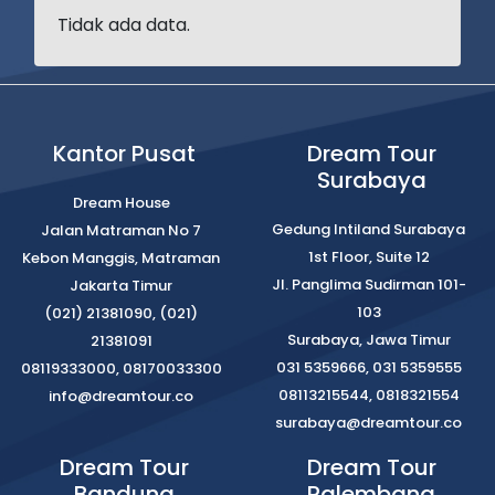
Tidak ada data.
Kantor Pusat
Dream Tour
Surabaya
Dream House
Gedung Intiland Surabaya
Jalan Matraman No 7
1st Floor, Suite 12
Kebon Manggis, Matraman
Jl. Panglima Sudirman 101-
Jakarta Timur
103
(021) 21381090, (021)
Surabaya, Jawa Timur
21381091
031 5359666, 031 5359555
08119333000, 08170033300
08113215544, 0818321554
info@dreamtour.co
surabaya@dreamtour.co
Dream Tour
Dream Tour
Bandung
Palembang