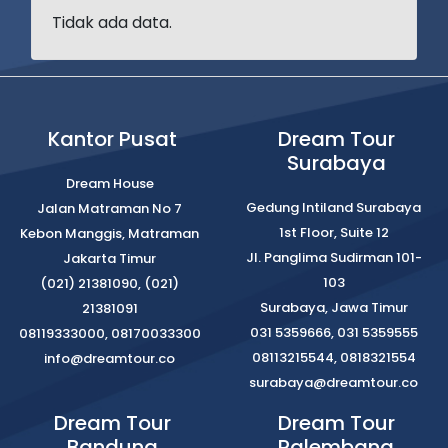
Tidak ada data.
Kantor Pusat
Dream Tour
Surabaya
Dream House
Gedung Intiland Surabaya
Jalan Matraman No 7
1st Floor, Suite 12
Kebon Manggis, Matraman
Jl. Panglima Sudirman 101-
Jakarta Timur
103
(021) 21381090, (021)
Surabaya, Jawa Timur
21381091
031 5359666, 031 5359555
08119333000, 08170033300
08113215544, 0818321554
info@dreamtour.co
surabaya@dreamtour.co
Dream Tour
Dream Tour
Bandung
Palembang