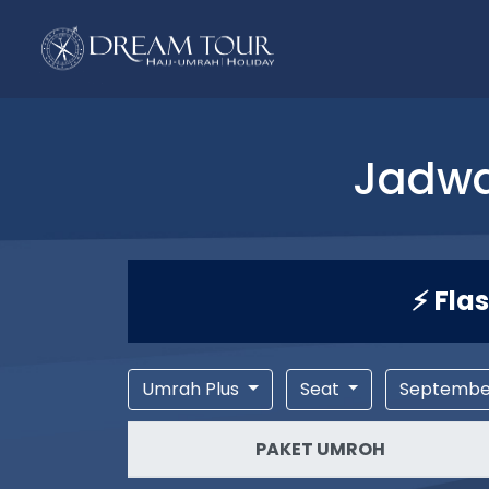
Jadwa
⚡ Fla
Umrah Plus
Seat
Septemb
PAKET UMROH