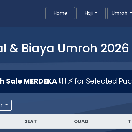
Home
(current)
Haji
Umroh
l & Biaya Umroh 2026 
sh Sale MERDEKA !!! ⚡
for Selected Pa
er
SEAT
QUAD
T