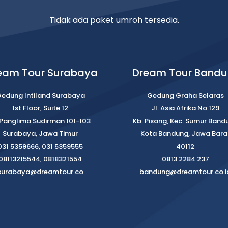
Tidak ada paket umroh tersedia.
eam Tour Surabaya
Dream Tour Band
edung Intiland Surabaya
Gedung Graha Selaras
1st Floor, Suite 12
Jl. Asia Afrika No.129
. Panglima Sudirman 101-103
Kb. Pisang, Kec. Sumur Band
Surabaya, Jawa Timur
Kota Bandung, Jawa Bara
031 5359666, 031 5359555
40112
08113215544, 0818321554
0813 2284 237
surabaya@dreamtour.co
bandung@dreamtour.co.i