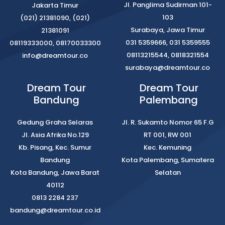
Jl. Panglima Sudirman 101-
Jakarta Timur
103
(021) 21381090, (021)
Surabaya, Jawa Timur
21381091
031 5359666, 031 5359555
08119333000, 08170033300
08113215544, 0818321554
info@dreamtour.co
surabaya@dreamtour.co
Dream Tour
Dream Tour
Bandung
Palembang
Gedung Graha Selaras
Jl. R. Sukamto Nomor 65 F.G
Jl. Asia Afrika No.129
RT 001, RW 001
Kb. Pisang, Kec. Sumur
Kec. Kemuning
Bandung
Kota Palembang, Sumatera
Kota Bandung, Jawa Barat
Selatan
40112
0813 2284 237
bandung@dreamtour.co.id