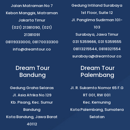
Gedung Intiland Surabaya
Jalan Matraman No 7
1st Floor, Suite 12
Kebon Manggis, Matraman
Jl. Panglima Sudirman 101-
Jakarta Timur
103
(021) 21381090, (021)
Surabaya, Jawa Timur
21381091
031 5359666, 031 5359555
08119333000, 08170033300
08113215544, 0818321554
info@dreamtour.co
surabaya@dreamtour.co
Dream Tour
Dream Tour
Bandung
Palembang
Gedung Graha Selaras
Jl. R. Sukamto Nomor 65 F.G
Jl. Asia Afrika No.129
RT 001, RW 001
Kb. Pisang, Kec. Sumur
Kec. Kemuning
Bandung
Kota Palembang, Sumatera
Kota Bandung, Jawa Barat
Selatan
40112