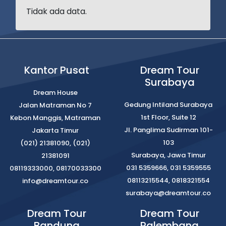
Tidak ada data.
Kantor Pusat
Dream Tour
Surabaya
Dream House
Gedung Intiland Surabaya
Jalan Matraman No 7
1st Floor, Suite 12
Kebon Manggis, Matraman
Jl. Panglima Sudirman 101-
Jakarta Timur
103
(021) 21381090, (021)
Surabaya, Jawa Timur
21381091
031 5359666, 031 5359555
08119333000, 08170033300
08113215544, 0818321554
info@dreamtour.co
surabaya@dreamtour.co
Dream Tour
Dream Tour
Bandung
Palembang