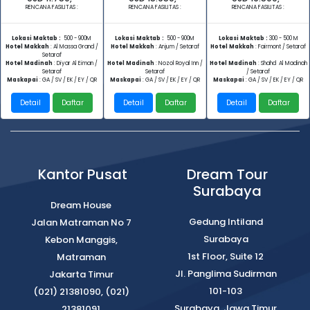
RENCANA FASILITAS :
RENCANA FASILITAS :
RENCANA FASILITAS :
Lokasi Maktab :
500 - 900M
Lokasi Maktab :
500 - 900M
Lokasi Maktab :
300 - 500 M
Hotel Makkah
:
Al Massa Grand /
Hotel Makkah
: Anjum / Setaraf
Hotel Makkah
:
Fairmont / Setaraf
Setaraf
Hotel Madinah
:
Diyar Al Eiman /
Hotel Madinah
: Nozol Royal Inn /
Hotel Madinah
:
Shahd Al Madinah
Setaraf
Setaraf
/ Setaraf
Maskapai
: GA / SV / EK / EY / QR
Maskapai
: GA / SV / EK / EY / QR
Maskapai
: GA / SV / EK / EY / QR
Detail
Daftar
Detail
Daftar
Detail
Daftar
Kantor Pusat
Dream Tour
Surabaya
Dream House
Gedung Intiland
Jalan Matraman No 7
Surabaya
Kebon Manggis,
1st Floor, Suite 12
Matraman
Jl. Panglima Sudirman
Jakarta Timur
101-103
(021) 21381090, (021)
Surabaya, Jawa Timur
21381091