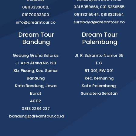
031 5359666, 031 5359555
08119333000,
08113215544, 0818321554
08170033300
surabaya@dreamtour.co
info@dreamtour.co
Dream Tour
Dream Tour
Bandung
Palembang
Gedung Graha Selaras
Jl. R. Sukamto Nomor 65
Jl. Asia Afrika No.129
F.G
Kb. Pisang, Kec. Sumur
RT 001, RW 001
Bandung
Kec. Kemuning
Kota Bandung, Jawa
Kota Palembang,
Barat
Sumatera Selatan
40112
0813 2284 237
bandung@dreamtour.co.id