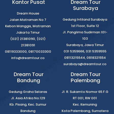
Kantor Pusat
Dream Tour
Surabaya
Dream House
Gedung Intiland Surabaya
Jalan Matraman No 7
1st Floor, Suite 12
Kebon Manggis, Matraman
Jl. Panglima Sudirman 101-
Jakarta Timur
103
(021) 21381090, (021)
Surabaya, Jawa Timur
21381091
031 5359666, 031 5359555
08119333000, 08170033300
08113215544, 0818321554
info@dreamtour.co
surabaya@dreamtour.co
Dream Tour
Dream Tour
Bandung
Palembang
Gedung Graha Selaras
Jl. R. Sukamto Nomor 65 F.G
Jl. Asia Afrika No.129
RT 001, RW 001
Kb. Pisang, Kec. Sumur
Kec. Kemuning
Bandung
Kota Palembang, Sumatera