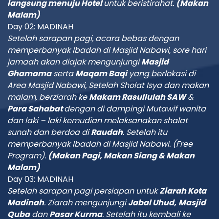
langsung menuju Hotel
untuk
beristirahat
.
(Makan
Malam)
Day 02: MADINAH
Setelah sarapan pagi, acara bebas dengan
memperbanyak Ibadah di Masjid Nabawi, sore hari
jamaah akan diajak mengunjungi
Masjid
Ghamama
serta
Maqam Baqi
yang berlokasi di
Area Masjid Nabawi, Setelah Sholat Isya dan makan
malam, berziarah ke
Makam Rasullulah SAW
&
Para Sahabat
dengan di dampingi Mutawif wanita
dan laki – laki kemudian
m
elaksanakan shalat
sunah dan berdoa di
Raudah
.
Setelah itu
m
emperbanyak Ibadah di Masjid Nabawi. (Free
Program).
(Makan Pagi, Makan Siang & Makan
Malam)
Day 03: MADINAH
Setelah s
arapan
pagi
persiapan untuk
Ziarah Kota
Madinah
. Ziarah mengunjungi
Jabal Uhud,
Masjid
Quba
dan
Pasar Kurma
. Setelah itu kembali ke