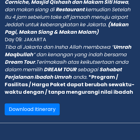
Corniche, Masjid Qishash dan Makam Siti Hawa
,
dan makan siang di
Restaurant
kemudian Setelah
itu
4 jam sebelum take off jamaah
menuju airport
Jeddah
untuk keberangkatan ke Jakarta.
(Makan
Pagi, Makan Siang & Makan Malam)
Day 09: JAKARTA
Tiba di Jakarta dan Insha Allah membawa “
Umrah
Maqbullah
“ dan kenangan yang indah bersama
Dream Tour
.Terimakasih atas keikutsertaan anda
dalam memilih
DREAM TOUR
sebagai
Sahabat
Perjalanan Ibadah Umroh
anda.
*Program /
Fasilitas / Harga Paket dapat berubah sewaktu-
waktu dengan / tanpa mengurangi nilai ibadah
Download Itinerary