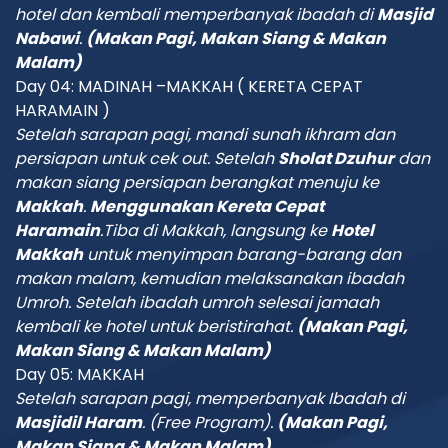
hotel dan
kembali memperbanyak
ibadah di
Masjid
Nabawi
.
(Makan Pagi, Makan Siang & Makan
Malam)
Day 04: MADINAH –MAKKAH ( KERETA CEPAT
HARAMAIN )
Setelah sarapan pagi,
m
andi sunah ikhram
dan
p
ersiapan
untuk cek out. Setelah
Sholat Dzuhur
dan
m
akan
s
iang persiapan
berangkat menuju ke
Makkah
.
Menggunakan Kereta Cepat
Haramain
.
Tiba di Makkah, langsung ke
Hotel
Makkah
untuk menyimpan barang-barang dan
makan malam, kemudian melaksanakan ibadah
Umroh. Setelah ibadah umroh selesai jamaah
kembali ke hotel untuk beristirahat.
(Makan Pagi,
Makan Siang & Makan Malam)
Day 05: MAKKAH
Setelah sarapan pagi,
memperbanyak Ibadah di
Masjidil Haram
.
(Free Program)
.
(Makan Pagi,
Makan Siang & Makan Malam)