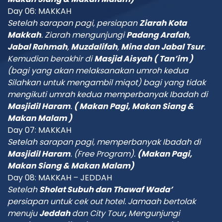
Day 06: MAKKAH
Setelah sarapan pagi,
persiapan
Ziarah Kota
Makkah
.
Z
iarah
mengunjungi
Padang Arafah
,
Jabal Rahmah
,
Muzdalifah
,
Mina dan Jabal Tsur
.
Kemudian berakhir di
Masjid Aisyah ( Tan’im )
(bagi yang akan melaksanakan umroh kedua
Silahkan untuk mengambil miqot) bagi yang tidak
mengikuti umrah kedua memperbanyak Ibadah di
Masjidil Haram
.
( Makan Pagi, Makan Siang &
Makan Malam )
Day 07: MAKKAH
Setelah sarapan pagi,
memperbanyak Ibadah di
Masjidil Haram
.
(Free Program)
.
(Makan Pagi,
Makan Siang & Makan Malam)
Day 08: MAKKAH – JEDDAH
Setelah
Sholat Subuh dan Thawaf Wada’
persiapan untuk cek out hotel.
Jamaah
bertolak
menuju
Jeddah
dan City Tour
,
Mengunjungi