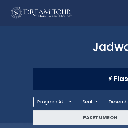
Jadwa
⚡ Fla
Program Ak...
Seat
Desemb
PAKET UMROH