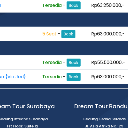
n
Tersedia
-
Rp63.250.000,-
Book
5 Seat
-
Rp63.000.000,-
Book
Tersedia
-
Rp55.500.000,-
Book
un {Via Jed}
Tersedia
-
Rp63.000.000,-
Book
eam Tour Surabaya
Dream Tour Band
edung Intiland Surabaya
Gedung Graha Selaras
1st Floor, Suite 12
Jl. Asia Afrika No.129