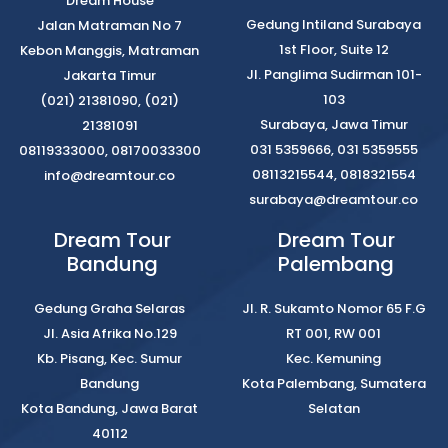
Dream House
Gedung Intiland Surabaya
Jalan Matraman No 7
1st Floor, Suite 12
Kebon Manggis, Matraman
Jl. Panglima Sudirman 101-
Jakarta Timur
103
(021) 21381090, (021)
Surabaya, Jawa Timur
21381091
031 5359666, 031 5359555
08119333000, 08170033300
08113215544, 0818321554
info@dreamtour.co
surabaya@dreamtour.co
Dream Tour
Dream Tour
Bandung
Palembang
Gedung Graha Selaras
Jl. R. Sukamto Nomor 65 F.G
Jl. Asia Afrika No.129
RT 001, RW 001
Kb. Pisang, Kec. Sumur
Kec. Kemuning
Bandung
Kota Palembang, Sumatera
Kota Bandung, Jawa Barat
Selatan
40112