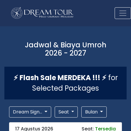
Jadwal & Biaya Umroh
2026 - 2027
⚡ Flash Sale MERDEKA !!! ⚡
for
Selected Packages
Dream Sign...
Seat
Bulan
17 Agustus 2026
Seat:
Tersedia