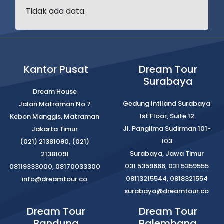
Tidak ada data.
Kantor Pusat
Dream Tour
Surabaya
Dream House
Gedung Intiland Surabaya
Jalan Matraman No 7
1st Floor, Suite 12
Kebon Manggis, Matraman
Jl. Panglima Sudirman 101-
Jakarta Timur
103
(021) 21381090, (021)
Surabaya, Jawa Timur
21381091
031 5359666, 031 5359555
08119333000, 08170033300
08113215544, 0818321554
info@dreamtour.co
surabaya@dreamtour.co
Dream Tour
Dream Tour
Bandung
Palembang