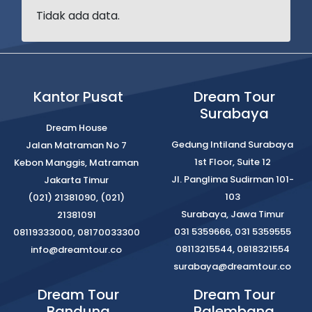
Tidak ada data.
Kantor Pusat
Dream Tour
Surabaya
Dream House
Gedung Intiland Surabaya
Jalan Matraman No 7
1st Floor, Suite 12
Kebon Manggis, Matraman
Jl. Panglima Sudirman 101-
Jakarta Timur
103
(021) 21381090, (021)
Surabaya, Jawa Timur
21381091
031 5359666, 031 5359555
08119333000, 08170033300
08113215544, 0818321554
info@dreamtour.co
surabaya@dreamtour.co
Dream Tour
Dream Tour
Bandung
Palembang