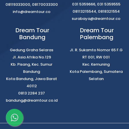
031 5359666, 031 5359555
08119333000, 08170033300
08113215544, 0818321554
info@dreamtour.co
surabaya@dreamtour.co
Dream Tour
Dream Tour
Bandung
Palembang
Gedung Graha Selaras
Jl. R. Sukamto Nomor 65 F.G
Jl. Asia Afrika No.129
RT 001, RW 001
Kb. Pisang, Kec. Sumur
Kec. Kemuning
Bandung
Kota Palembang, Sumatera
Kota Bandung, Jawa Barat
Selatan
40112
0813 2284 237
bandung@dreamtour.co.id