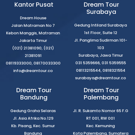
Kantor Pusat
Dream Tour
Surabaya
Dream House
Gedung Intiland Surabaya
Jalan Matraman No 7
1st Floor, Suite 12
Kebon Manggis, Matraman
Jl. Panglima Sudirman 101-
Jakarta Timur
103
(021) 21381090, (021)
Surabaya, Jawa Timur
21381091
031 5359666, 031 5359555
08119333000, 08170033300
08113215544, 0818321554
info@dreamtour.co
surabaya@dreamtour.co
Dream Tour
Dream Tour
Bandung
Palembang
Gedung Graha Selaras
Jl. R. Sukamto Nomor 65 F.G
Jl. Asia Afrika No.129
RT 001, RW 001
Kb. Pisang, Kec. Sumur
Kec. Kemuning
Bandung
Kota Palembang, Sumatera